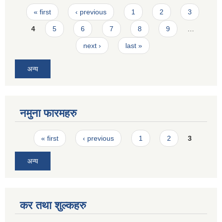
Pages
« first
‹ previous
1
2
3
4
5
6
7
8
9
…
next ›
last »
अन्य
नमुना फारमहरु
Pages
« first
‹ previous
1
2
3
अन्य
कर तथा शुल्कहरु