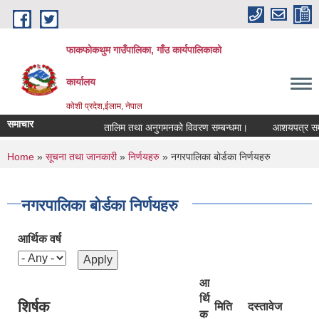
Skip to main content
फाकफोकथुम गाउँपालिका, गाँउ कार्यपालिकाको
कार्यालय
कोशी प्रदेश,ईलाम, नेपाल
समाचार
तालिम तथा अनुगमनको विवरण सम्बन्धमा।
आशयपत्र सम्बन्
You are here
Home
»
सूचना तथा जानकारी
»
निर्णयहरु
» नगरपालिका बोर्डका निर्णयहरु
नगरपालिका बोर्डका निर्णयहरु
आर्थिक वर्ष
आ
र्थि
शिर्षक
मिति
दस्तावेज
क