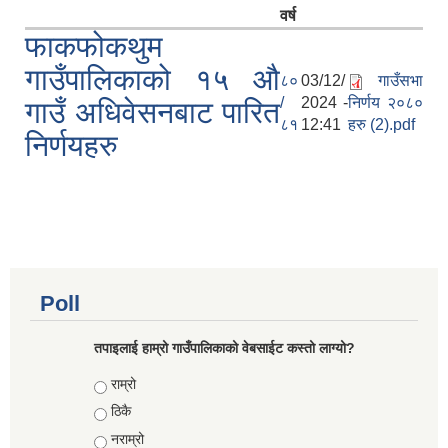
वर्ष
फाकफोकथुम
गाउँपालिकाको १५ औ
८०
03/12/
गाउँसभा
/
2024 -
निर्णय २०८०
गाउँ अधिवेसनबाट पारित
८१
12:41
हरु (2).pdf
निर्णयहरु
Poll
तपाइलाई हाम्रो गाउँपालिकाको वेबसाईट कस्तो लाग्यो?
Choices
राम्रो
ठिकै
नराम्रो