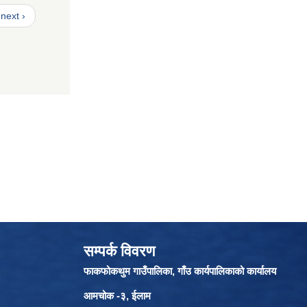
next ›
सम्पर्क विवरण
फाकफोकथुम गाउँपालिका, गाँउ कार्यपालिकाको कार्यालय
आमचोक -३, ईलाम