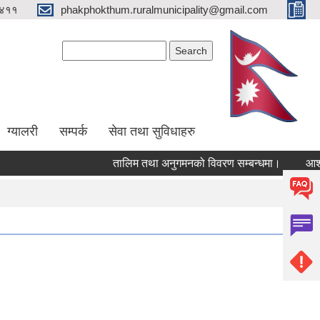
४११
phakphokthum.ruralmunicipality@gmail.com
Search form
Search
ग्यालरी
सम्पर्क
सेवा तथा सुविधाहरु
तालिम तथा अनुगमनको विवरण सम्बन्धमा।
आशयपत्र