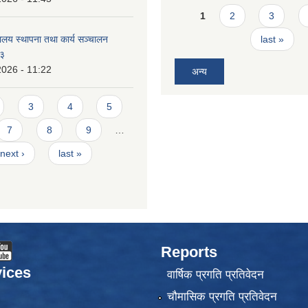
Pages
1
2
3
ालय स्थापना तथा कार्य सञ्चालन
last »
८३
2026 - 11:22
अन्य
3
4
5
7
8
9
…
next ›
last »
Reports
ices
वार्षिक प्रगति प्रतिवेदन
चौमासिक प्रगति प्रतिवेदन