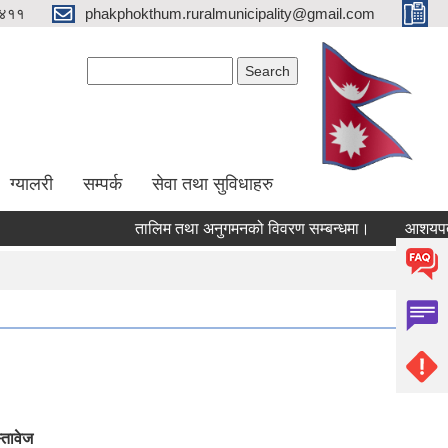
४११
phakphokthum.ruralmunicipality@gmail.com
Search form
Search
ग्यालरी
सम्पर्क
सेवा तथा सुविधाहरु
तालिम तथा अनुगमनको विवरण सम्बन्धमा।
आशयपत्र सम्
्तावेज