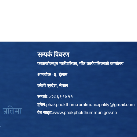
सम्पर्क विवरण
फाकफोकथुम गाउँपालिका, गाँउ कार्यपालिकाको कार्यालय
आमचोक -३, ईलाम
कोशी प्रदेश, नेपाल
सम्पर्क
:०२७६९१४११
इमेल
:
phakphokthum.ruralmunicipality@gmail.com
वेब साइट
:
www.phakphokthummun.gov.np