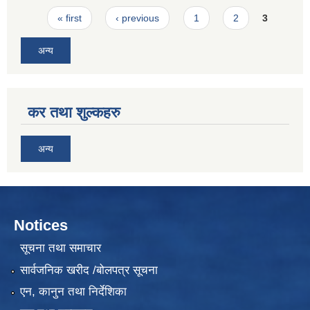
Pages
« first
‹ previous
1
2
3
अन्य
कर तथा शुल्कहरु
अन्य
Notices
सूचना तथा समाचार
सार्वजनिक खरीद /बोलपत्र सूचना
एन, कानुन तथा निर्देशिका