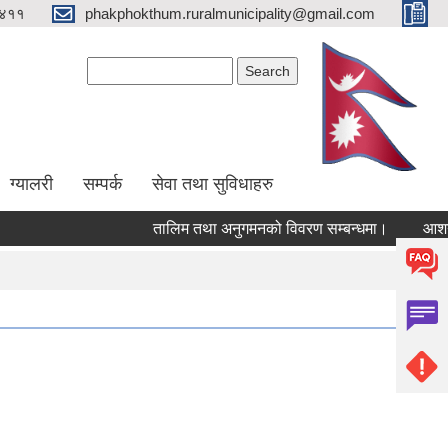
४११
phakphokthum.ruralmunicipality@gmail.com
Search form
Search
ग्यालरी
सम्पर्क
सेवा तथा सुविधाहरु
तालिम तथा अनुगमनको विवरण सम्बन्धमा।
आशयपत्र 