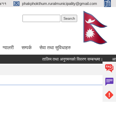
४११
phakphokthum.ruralmunicipality@gmail.com
Search form
Search
ग्यालरी
सम्पर्क
सेवा तथा सुविधाहरु
तालिम तथा अनुगमनको विवरण सम्बन्धमा।
आशयपत्र