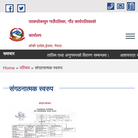
Skip to main content
फाकफोकथुम गाउँपालिका, गाँउ कार्यपालिकाको
कार्यालय
कोशी प्रदेश,ईलाम, नेपाल
समाचार
तालिम तथा अनुगमनको विवरण सम्बन्धमा।
आशयपत्र सम्बन
You are here
Home
»
परिचय
» संगठनात्मक स्वरुप
संगठनात्मक स्वरुप