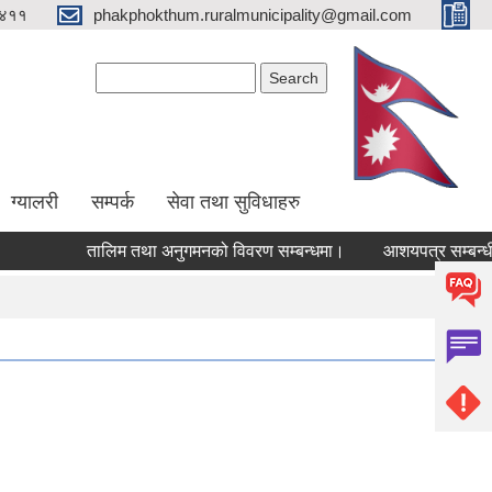
४११
phakphokthum.ruralmunicipality@gmail.com
Search form
Search
ग्यालरी
सम्पर्क
सेवा तथा सुविधाहरु
तालिम तथा अनुगमनको विवरण सम्बन्धमा।
आशयपत्र सम्बन्धी स