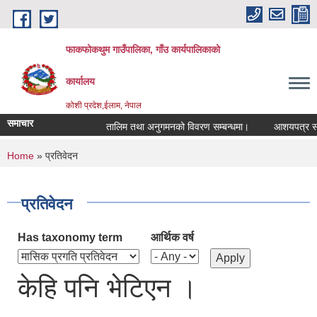
Skip to main content
फाकफोकथुम गाउँपालिका, गाँउ कार्यपालिकाको
कार्यालय
कोशी प्रदेश,ईलाम, नेपाल
समाचार
तालिम तथा अनुगमनको विवरण सम्बन्धमा।
आशयपत्र सम्बन
You are here
Home
» प्रतिवेदन
प्रतिवेदन
Has taxonomy term
आर्थिक वर्ष
केहि पनि भेटिएन ।