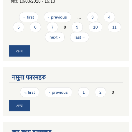
मिति:
10/03/2018 - 15:13
Pages
« first
‹ previous
…
3
4
5
6
7
8
9
10
11
next ›
last »
अन्य
नमुना फारमहरु
Pages
« first
‹ previous
1
2
3
अन्य