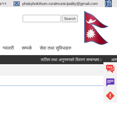
४११
phakphokthum.ruralmunicipality@gmail.com
Search form
Search
ग्यालरी
सम्पर्क
सेवा तथा सुविधाहरु
तालिम तथा अनुगमनको विवरण सम्बन्धमा।
आशयपत्र