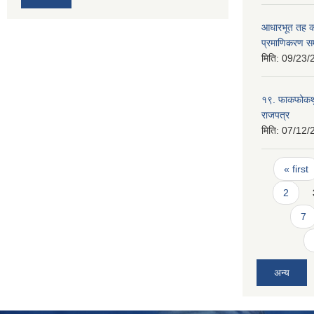
आधारभूत तह कक
प्रमाणिकरण सम्
मिति:
09/23/
१९. फाकफोकथुम
राजपत्र
मिति:
07/12/
Pages
« first
2
7
अन्य