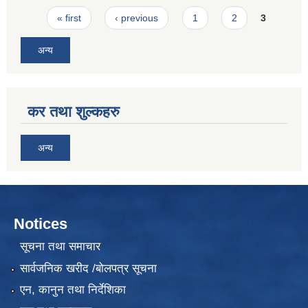
Pages
« first
‹ previous
1
2
3
अन्य
कर तथा शुल्कहरु
अन्य
Notices
सूचना तथा समाचार
सार्वजनिक खरीद /बोलपत्र सूचना
एन, कानुन तथा निर्देशिका