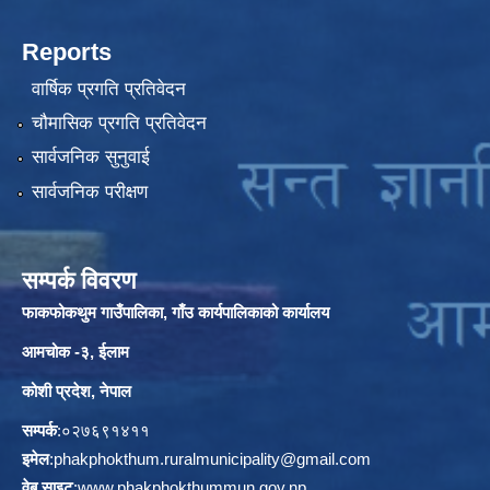
Reports
वार्षिक प्रगति प्रतिवेदन
चौमासिक प्रगति प्रतिवेदन
सार्वजनिक सुनुवाई
सार्वजनिक परीक्षण
सम्पर्क विवरण
फाकफोकथुम गाउँपालिका, गाँउ कार्यपालिकाको कार्यालय
आमचोक -३, ईलाम
कोशी प्रदेश, नेपाल
सम्पर्क
:०२७६९१४११
इमेल
:
phakphokthum.ruralmunicipality@gmail.com
वेब साइट
:
www.phakphokthummun.gov.np