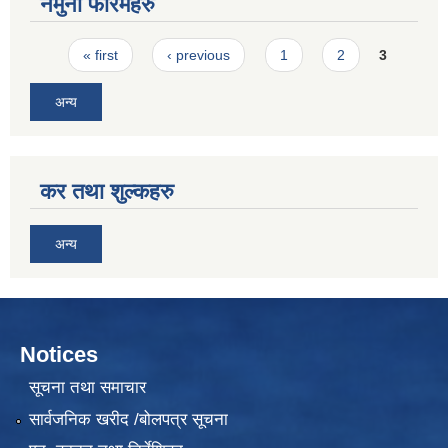
नमुना फारमहरु
Pages
« first
‹ previous
1
2
3
अन्य
कर तथा शुल्कहरु
अन्य
Notices
सूचना तथा समाचार
सार्वजनिक खरीद /बोलपत्र सूचना