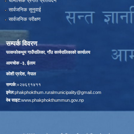
चौमासिक प्रगति प्रतिवेदन
सार्वजनिक सुनुवाई
सार्वजनिक परीक्षण
सम्पर्क विवरण
फाकफोकथुम गाउँपालिका, गाँउ कार्यपालिकाको कार्यालय
आमचोक -३, ईलाम
कोशी प्रदेश, नेपाल
सम्पर्क
:०२७६९१४११
इमेल
:
phakphokthum.ruralmunicipality@gmail.com
वेब साइट
:
www.phakphokthummun.gov.np