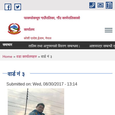
Skip to main content
फाकफोकथुम गाउँपालिका, गाँउ कार्यपालिकाको
कार्यालय
कोशी प्रदेश,ईलाम, नेपाल
समाचार
तालिम तथा अनुगमनको विवरण सम्बन्धमा।
आशयपत्र सम्बन्धी सूचन
You are here
Home
»
वडा कार्यालयहरु
» वार्ड नं ३
वार्ड नं ३
Submitted on:
Wed, 08/30/2017 - 13:14