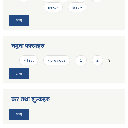
next ›
last »
अन्य
नमुना फारमहरु
Pages
« first
‹ previous
1
2
3
अन्य
कर तथा शुल्कहरु
अन्य