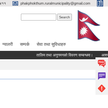
४११
phakphokthum.ruralmunicipality@gmail.com
Search form
Search
ग्यालरी
सम्पर्क
सेवा तथा सुविधाहरु
तालिम तथा अनुगमनको विवरण सम्बन्धमा।
आशयपत्र 