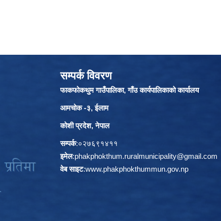
सम्पर्क विवरण
फाकफोकथुम गाउँपालिका, गाँउ कार्यपालिकाको कार्यालय
आमचोक -३, ईलाम
कोशी प्रदेश, नेपाल
सम्पर्क
:०२७६९१४११
इमेल
:
phakphokthum.ruralmunicipality@gmail.com
वेब साइट
:
www.phakphokthummun.gov.np