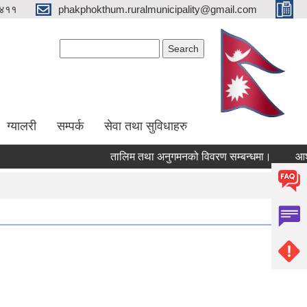
४११
phakphokthum.ruralmunicipality@gmail.com
Search form
Search
ग्यालरी
सम्पर्क
सेवा तथा सुविधाहरु
तालिम तथा अनुगमनको विवरण सम्बन्धमा।
आशयपत