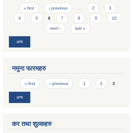
Pages
« first
‹ previous
…
2
3
4
5
6
7
8
9
10
next ›
last »
अन्य
नमुना फारमहरु
Pages
« first
‹ previous
1
2
3
अन्य
कर तथा शुल्कहरु