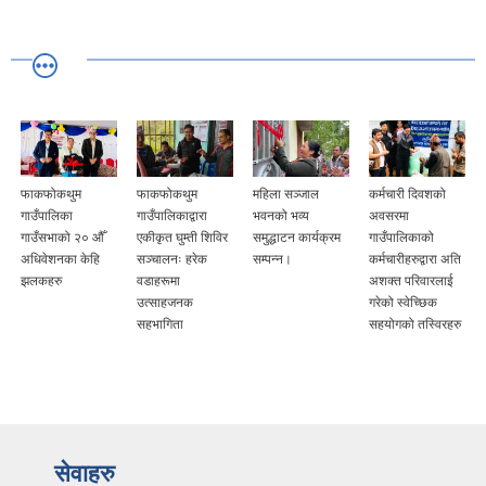
फाकफोकथुम
फाकफोकथुम
महिला सञ्जाल
कर्मचारी दिवशको
गाउँपालिका
गाउँपालिकाद्वारा
भवनको भव्य
अवसरमा
गाउँसभाको २० औँ
एकीकृत घुम्ती शिविर
समुद्धाटन कार्यक्रम
गाउँपालिकाको
अधिवेशनका केहि
सञ्चालनः हरेक
सम्पन्न।
कर्मचारीहरुद्वारा अति
झलकहरु
वडाहरूमा
अशक्त परिवारलाई
उत्साहजनक
गरेको स्वेच्छिक
सहभागिता
सहयोगको तस्विरहरु
सेवाहरु