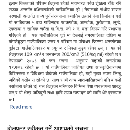
इलाम जिल्लाको पश्चिम छेत्रमा रहेको महाभारत पर्वत शृंखला राँके रबि
सडक अन्तर्गत दक्षिणतर्फको गाउँपालिका हो | नेपालको संधीय शासन
प्रणाली अन्तर्गत राज्य पुर्नसंरचनामा स्थानिय तहको नंया सिमांकन गर्दा
यो साबिकका ५ वटा गाबिसहरु फाकफोक, आम्चोक, फुयेताप्पा, लुम्दे,
एकतप्पा र साबिक चमैता गा.वि.स. को ९ नं. वडा विलय गरि स्थापना
गरिएको हो | यस गाउँपालिका पूर्व मा देउमाई नगरपालिका दक्षिण मा
मांगसेबुङ्ग गाउँपालिका उत्तर र पश्चिम मा पांचथर जिल्ला अन्तर्गतका
दुईवटा गाउँपालिकाहरु फाल्गुनन्द र मिक्लाजुङ्ग रहेका छन् । यहाको
क्षेत्रफ़ल 109 km² र जनघनत्व 200/km2 (510/sq mi) रहेको छ र
नेपालको २०७८ को जन गणना अनुसार यहाको जनसंख्या
१९,७०६ रहेको छ । यो गाउँपालिका जातिगत तथा सास्कृतिकरुपमा
बिशिस्टता र विविधता बोकेको गाउँपालिका हो, यहाँ मुख्य रुपमा लिम्बु
जतिको बसोबास रहेको छ, साथ साथै अन्य जातजातिहरुको पनि बाक्लो
बसोबास रहेको छ| यस क्षेत्रका मनिषहरु विभिन्न पेशा व्यवसायमा आवद्ध
छन् र यो क्षेत्र जडिबुटी तथा कृषि उपज उत्पादन को लागि धेरै प्रख्यात
छ।
Read more
about संक्षिप्त परिचय
बोलपत्र स्वीकृत गर्ने आशयको सूचना ।