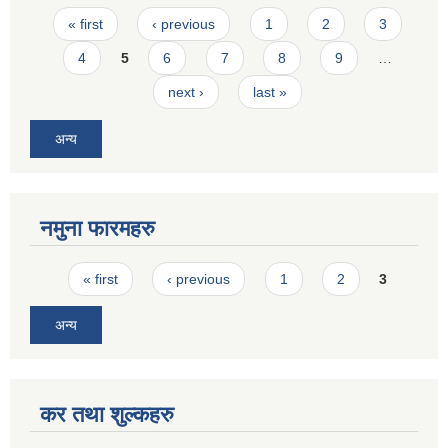
Pages
« first
‹ previous
1
2
3
4
5
6
7
8
9
…
next ›
last »
अन्य
नमुना फारमहरु
Pages
« first
‹ previous
1
2
3
अन्य
कर तथा शुल्कहरु