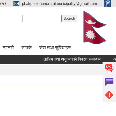
४११
phakphokthum.ruralmunicipality@gmail.com
Search form
Search
ग्यालरी
सम्पर्क
सेवा तथा सुविधाहरु
तालिम तथा अनुगमनको विवरण सम्बन्धमा।
आशयपत